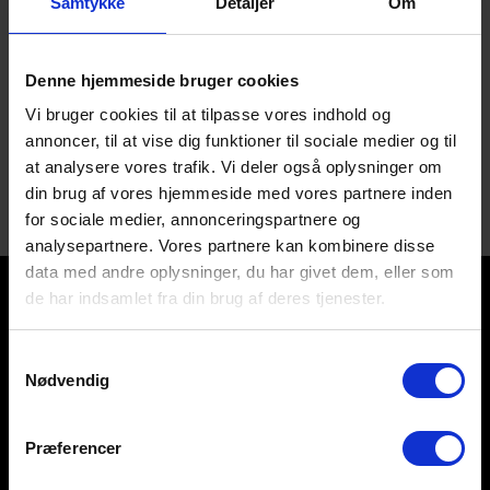
Samtykke
Detaljer
Om
samtaler, der ellers ikke ville være fundet sted.
Vores strategi realiseres i dialogerne og
Denne hjemmeside bruger cookies
handlingerne på mikroplan i dagligdagen. Strategien
skal bidrage til en samskabende kultur og til, at EUC
Vi bruger cookies til at tilpasse vores indhold og
Nord er en udviklingsorienteret erhvervsskole med
annoncer, til at vise dig funktioner til sociale medier og til
både nærvær og mangfoldighed.
at analysere vores trafik. Vi deler også oplysninger om
din brug af vores hjemmeside med vores partnere inden
Se vores strategi for 2023-2026
som PDF her >>
for sociale medier, annonceringspartnere og
analysepartnere. Vores partnere kan kombinere disse
data med andre oplysninger, du har givet dem, eller som
de har indsamlet fra din brug af deres tjenester.
Samtykkevalg
EUC Nord
Nødvendig
M. P. Koefoeds Vej 10
9800 Hjørring
Præferencer
Tlf. 7224 6000