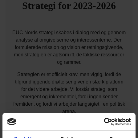
Strategi for 2023-2026
EUC Nords strategi skabes i dialog med og gennem
analyse af omgivelserne og interessenterne. Den
formulerede mission og vision er retningsgivende,
men strategien er agtsom ift. de faktiske ressourcer
og rammer.
Strategien er et officielt krav, men vigtig, fordi de
tilgrundliggende drøftelser giver en stærk platform
for det videre arbejde. Vi forstår strategi som
emergent og inkrementiel, fordi ingen kender
fremtiden, og fordi vi arbejder langsigtet i en politisk
arena.
Vi praktiserer handlingsorientret lederskab gennem
indflydelse og meningsdannelse, hvor vi inviterer til