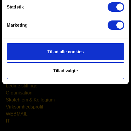
info@eucnord.dk
Statistik
sikkermail@eucnord.dk
EAN nr: 5798000554337
Marketing
CVR nr: 25009037
Tillad alle cookies
Om EUC Nord
Om os
Tillad valgte
Kontakt
Kvalitet
Ledige stillinger
Organisation
Skolehjem & Kollegium
Virksomhedsprofil
WEBMAIL
IT