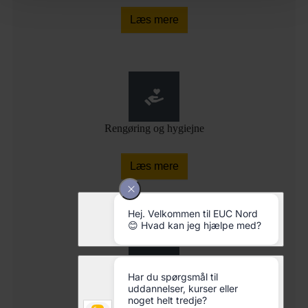
Læs mere
Rengøring og hygiejne
Læs mere
Smede-, maskin- og svejseteknik
Læs mere