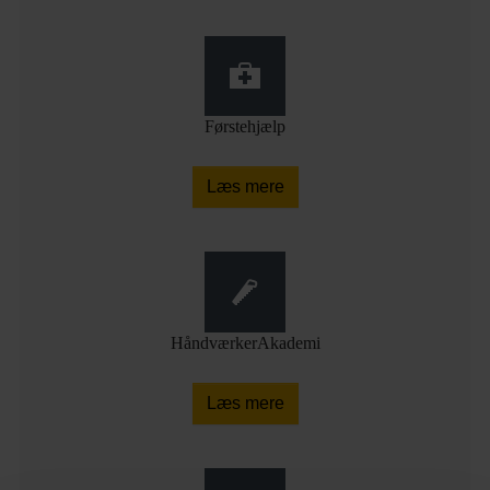
Førstehjælp
Læs mere
HåndværkerAkademi
Læs mere