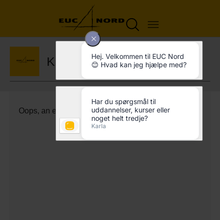
Kurser
Oops, an error occurred! Request: 2f5c9984125d5