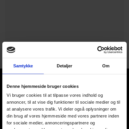
Samtykke
Detaljer
Om
Denne hjemmeside bruger cookies
Vi bruger cookies til at tilpasse vores indhold og
EUC Nord
annoncer, til at vise dig funktioner til sociale medier og til
M. P. Koefoeds Vej 10
at analysere vores trafik. Vi deler også oplysninger om
9800 Hjørring
din brug af vores hjemmeside med vores partnere inden
for sociale medier, annonceringspartnere og
Tlf. 7224 6000