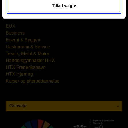
Tillad valgte
Uddannelser
EUX
Business
Energi & Byggeri
Gastronomi & Service
Teknik, Metal & Motor
Handelsgymnasiet HHX
HTX Frederikshavn
HTX Hjørring
Kurser og efteruddannelse
Genveje