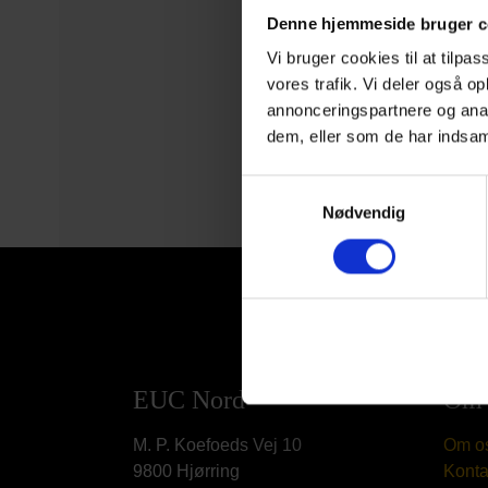
Denne hjemmeside bruger c
Vi bruger cookies til at tilpas
vores trafik. Vi deler også 
annonceringspartnere og anal
dem, eller som de har indsaml
Samtykkevalg
Nødvendig
EUC Nord
Om 
M. P. Koefoeds Vej 10
Om o
9800 Hjørring
Konta