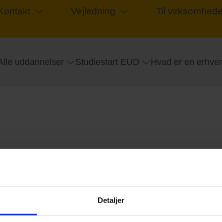
Kontakt
Vejledning
Til virksomhede
Alle uddannelser
Studiestart EUD
Hvad er en erhve
Detaljer